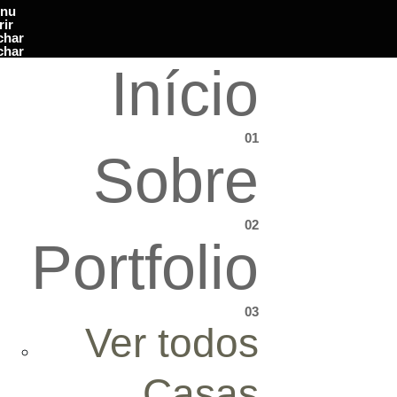
nu
rir
char
char
Início
01
Sobre
02
Portfolio
03
Ver todos
Casas