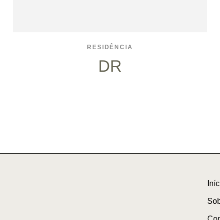
RESIDÊNCIA
DR
Iníc
So
Con