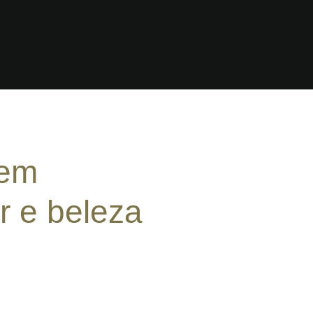
uem
r e beleza