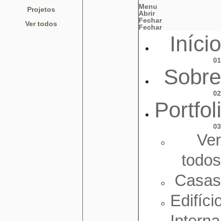
Menu
Projetos
Abrir
Fechar
Ver todos
Fechar
Início
01
Sobre
02
Portfol
03
Ver
todos
Casas
Edifíci
Interna