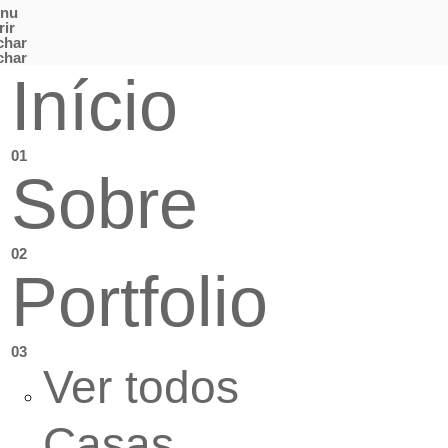
nu
rir
char
char
Início
01
Sobre
02
Portfolio
03
Ver todos
Casas