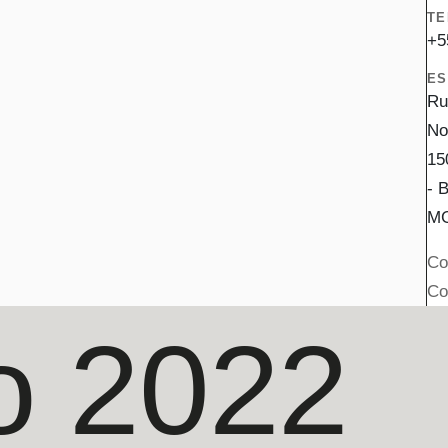
TE
+5
ES
Ru
No
15
- 
M
Co
Co
ro 2022