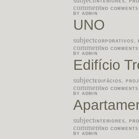
subject
INTERIORES
,
PR
comment
NO COMMENTS
BY
ADMIN
UNO
subject
CORPORATIVOS
,
comment
NO COMMENTS
BY
ADMIN
Edifício T
subject
EDIFÃ­CIOS
,
PROJ
comment
NO COMMENTS
BY
ADMIN
Apartame
subject
INTERIORES
,
PR
comment
NO COMMENTS
BY
ADMIN