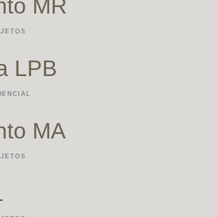
nto MR
OJETOS
ia LPB
DENCIAL
nto MA
OJETOS
L