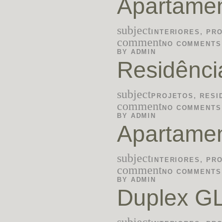
Apartame
subject
INTERIORES
,
PR
comment
NO COMMENTS
BY
ADMIN
Residênc
subject
PROJETOS
,
RESI
comment
NO COMMENTS
BY
ADMIN
Apartame
subject
INTERIORES
,
PR
comment
NO COMMENTS
BY
ADMIN
Duplex G