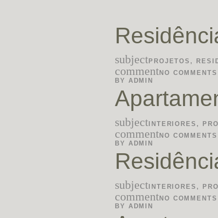
Residênc
subject
PROJETOS
,
RESI
comment
NO COMMENTS
BY
ADMIN
Apartame
subject
INTERIORES
,
PR
comment
NO COMMENTS
BY
ADMIN
Residênc
subject
INTERIORES
,
PR
comment
NO COMMENTS
BY
ADMIN