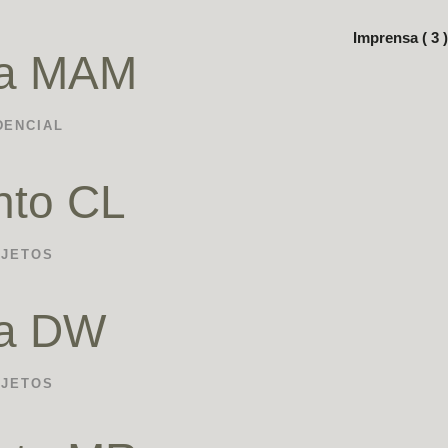
Imprensa ( 3 )
ia MAM
DENCIAL
nto CL
OJETOS
ia DW
OJETOS