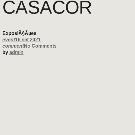
CASACOR
ExposiÃ§Ãµes
event
16 set 2021
comment
No Comments
by
admin