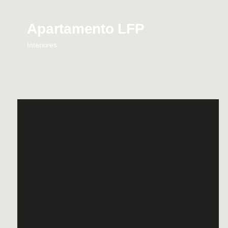
Apartamento LFP
Interiores
Local
: Nova Lima, MG
Área
: 725m²
Construtora
: Privilege Construtora
Fotos
: Jomar Bragança
Início
: 2020
Fim
: 2021