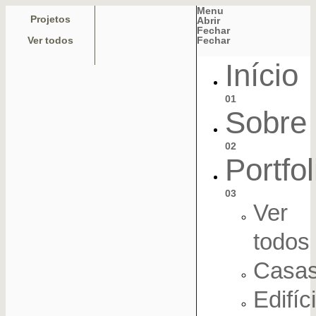
Menu
Projetos
Abrir
Fechar
Fechar
Ver todos
Início
01
Sobre
02
Portfol
03
Ver
todos
Casa
Edifíc