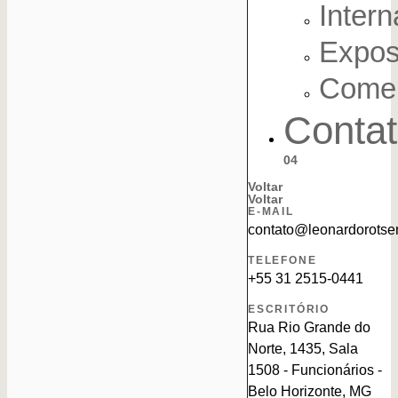
Intern
Expos
Comer
Conta
04
Voltar
Voltar
E-MAIL
contato@leonardorotse
TELEFONE
+55 31 2515-0441
ESCRITÓRIO
Rua Rio Grande do
Norte, 1435, Sala
1508 - Funcionários -
Belo Horizonte, MG