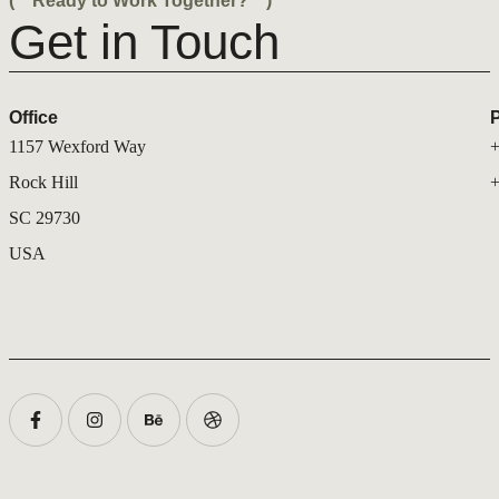
( Ready to Work Together? )
Get in Touch
Office
1157 Wexford Way
+
Rock Hill
+
SC 29730
USA